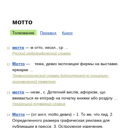
мотто
Толкование
Перевод
Книги
мотто
— м отто, нескл., ср …
11
Русский орфографический словарь
Мотто
— тема, девиз экспозиции фирмы на выставке,
12
ярмарке …
Терминологический словарь библиотекаря по социально-
экономической тематике
мотто
— незм., с. Дотепний вислів, афоризм, що
13
вживається як епіграф на початку книжки або розділу …
Український тлумачний словник
Мотто
— (от англ. motto девиз) – 1. То же, что лид. 2.
14
Определенного размера графическая реклама для
публикации в прессе. 3. Остроумное изречение,