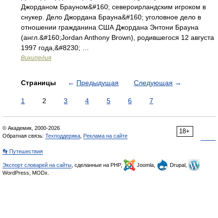
Джорданом Брауном&#160; североирландским игроком в
снукер. Дело Джордана Брауна&#160; уголовное дело в
отношении гражданина США Джордана Энтони Брауна
(англ.&#160;Jordan Anthony Brown), родившегося 12 августа
1997 года,&#8230; …
Википедия
Страницы
←
Предыдущая
Следующая
→
1
2
3
4
5
6
7
© Академик, 2000-2026
18+
Обратная связь:
Техподдержка
,
Реклама на сайте
👣 Путешествия
Экспорт словарей на сайты
, сделанные на PHP,
Joomla,
Drupal,
WordPress, MODx.